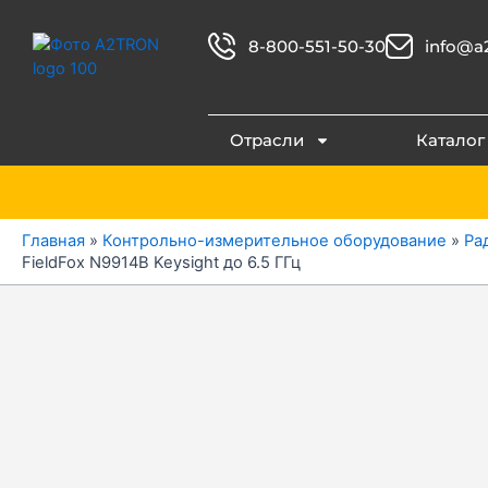
Перейти
к
8-800-551-50-30
info@a2
содержимому
Отрасли
Каталог
Главная
»
Контрольно-измерительное оборудование
»
Ра
FieldFox N9914B Keysight до 6.5 ГГц