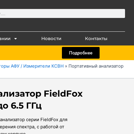
ании
Новости
Контакты
Подробнее
торы АФУ / Измерители КСВН
»
Портативный анализатор
лизатор FieldFox
о 6.5 ГГц
анализатор серии FieldFox для
рения спектра, с работой от
ном корпусе.