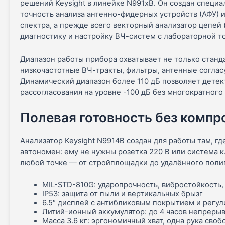
решений Keysight в линейке N991xB. Он создан специ
точность анализа антенно-фидерных устройств (АФУ) и
спектра, а прежде всего векторный анализатор цепей
диагностику и настройку ВЧ-систем с лабораторной т
Диапазон работы прибора охватывает не только станд
низкочастотные ВЧ-тракты, фильтры, антенные согла
Динамический диапазон более 110 дБ позволяет дете
рассогласования на уровне -100 дБ без многократного
Полевая готовность без комп
Анализатор Keysight N9914B создан для работы там, г
автономен: ему не нужны розетка 220 В или система к
любой точке — от стройплощадки до удалённого поли
MIL-STD-810G: ударопрочность, вибростойкость
IP53: защита от пыли и вертикальных брызг
6.5″ дисплей с антибликовым покрытием и регу
Литий-ионный аккумулятор: до 4 часов непрерыв
Масса 3.6 кг: эргономичный хват, одна рука сво