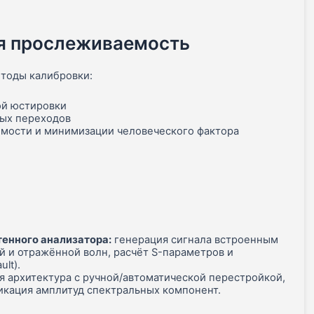
я прослеживаемость
тоды калибровки:
ой юстировки
ных переходов
димости и минимизации человеческого фактора
тенного анализатора:
генерация сигнала встроенным
 и отражённой волн, расчёт S-параметров и
lt).
 архитектура с ручной/автоматической перестройкой,
икация амплитуд спектральных компонент.