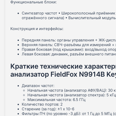
Функциональные блоки:
Синтезатор частот • Широкополосный приёмник
отражённого сигнала) • Вычислительный модуль 
Конструкция и интерфейсы:
Передняя панель: органы управления + ЖК-дисп
Верхняя панель: СВЧ-разъёмы для измерений +
Правая боковая (под крышками): вход/выход опор
Левая боковая: динамик, разъём внешнего питан
Краткие технические характе
анализатор FieldFox N9914B Key
Диапазон частот:
Начальная частота (анализатор АФУ/ВАЦ): 30 к
Начальная частота (анализатор спектра): 5 кГ
Максимальная частота: 6.5 ГГц
Количество портов: 2
Старение (за год): ±1 х 10-6
Фильтры ПЧ (по уровню -3 дБ): от 1 Гц до 5 МГц (с