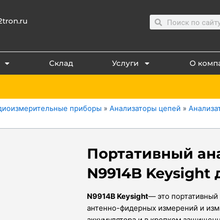
Search
Search
tron.ru
Склад
Услуги
О комп
диоизмерительные приборы
»
Анализаторы цепей
»
Анализа
Портативный ана
N9914B Keysight д
N9914B Keysight
— это портативный 
антенно-фидерных измерений и изме
аккумулятора и в крепком защищен