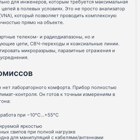
ально для инженеров, которым требуется максимальная
 цепей в полевых условиях. Это не просто анализатор
 (VNA), который позволяет проводить комплексную
очностью прямо на объекте.
артные телеком- и радиодиапазоны, но и
сующие цепи, СВЧ-переходы и коаксиальные линии.
ктировать микроразрывы, паразитные отражения и
 усреднения.
ромиссов
де нет лабораторного комфорта. Прибор полностью
лимат-контроля. Он готов к точным измерениям в
гона:
, работа при −10°C…+55°C
лируемой яркостью
ных свипов при полной нагрузке
бодна для манипуляций с кабелями/антеннами