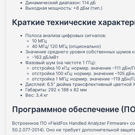
Динамический диапазон: 114 дБ
Выходная мощность: +8 дБм (тип.)
Краткие технические характе
Полоса анализа цифровых сигналов:
10 МГц
40 МГц/ 120 МГц (опционально)
Значение среднего уровня собственных шумов на
-163 дБ/мВт
Фазовый шум (на частоте 1 ГГц):
отстройка 10 кГц: нормир. значение –111 дБн/Г
отстройка 100 кГц: нормир. значение –105 дБн
отстройка 1 МГц: нормир. значение –119 дБн/Г
Дисплей: 6.5” дюйма трансфлективный цветной 
Габариты: 292 х 188 х 82 мм
Вес: 3.4 кг
Программное обеспечение (ПО
Встроенное ПО «FieldFox Handled Analyzer Firmware» 
50.2.077-2014). Оно не требует дополнительной защи