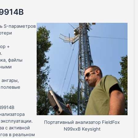
9914B
ть S-параметров
отери
ор +
.
ка, файлы
рными
 ангары,
 полевые
N9914B
нализатора
эксплуатации.
Портативный анализатор FieldFox
за с активной
N99xxB Keysight
гов в реальном