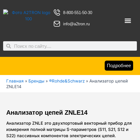
Перейти
к
8-800-551-50-30
содержимому
info@a2tron.ru
О компан
Search
Search
Подробнее
Главная
»
Бренды
»
®Rohde&Schwarz
»
Анализатор цепей
ZNLE14
Анализатор цепей ZNLE14
Анализатор ZNLE это двухпортовый векторный прибор для
измерения полной матрицы S-параметров (S11, S21, S12 и
S22) пассивных компонентов электрических цепей.