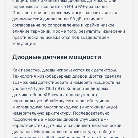
специальных 3-канальных диодных датчиков. Они
перекрывают все важные НЧ и ВЧ-диапазоны.
Пользователи по-прежнему могут рассчитывать на
динамический диапазон до 93 дБ, отличное
согласование по сопротивлению и крайне низкое
влияние гармоник. Кроме того, результаты измерений
практически не искажаются под воздействием
модуляции.
Диодные датчики мощности
Как известно, диоды используются как детекторы.
Технология низкобарьерных диодов Шоттки сделала
возможным детектировать и измерять мощность на
уровне -70 дБм (100 пВт). Концепция диодных
датчиков Rohde&Schwarz подразумевает
параллельную обработку сигналов, объединяя
многодиодную многопроходную (многоканальную)
измерительную архитектуру. Последовательно
подключенные массивы диодов улучшают ВЧ-
характеристики датчика и расширяют динамический
диапазон. Многоканальная архитектура, в общем,
представляет собой комбинацию 2-х или 3-х диодных