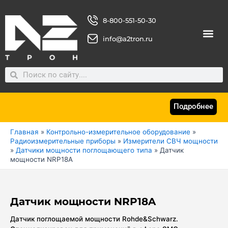
Перейти
к
8-800-551-50-30
содержимому
info@a2tron.ru
О комп
Search
Search
Подробнее
Главная
»
Контрольно-измерительное оборудование
»
Радиоизмерительные приборы
»
Измерители СВЧ мощности
»
Датчики мощности поглощающего типа
»
Датчик
мощности NRP18A
Датчик мощности NRP18A
Датчик поглощаемой мощности Rohde&Schwarz.