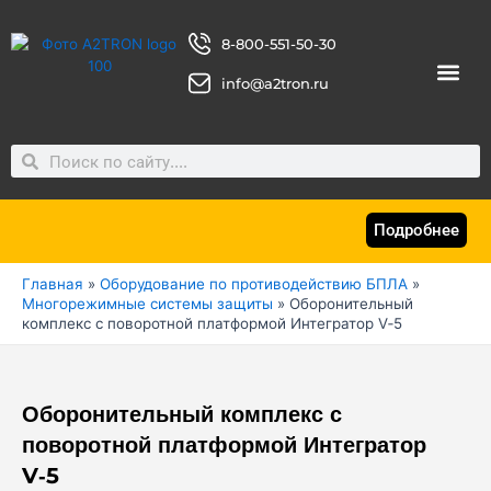
Перейти
к
8-800-551-50-30
содержимому
info@a2tron.ru
О компан
Search
Search
Подробнее
Главная
»
Оборудование по противодействию БПЛА
»
Многорежимные системы защиты
»
Оборонительный
комплекс с поворотной платформой Интегратор V‑5
Оборонительный комплекс с
поворотной платформой Интегратор
V‑5