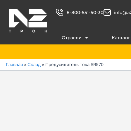
Перейти
к
8-800-551-50-30
info@a2
содержимому
Отрасли
Каталог
Главная
»
Склад
»
Предусилитель тока SR570