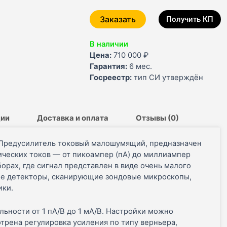
Заказать
Получить КП
В наличии
Цена:
710 000
₽
Гарантия:
6 мес.
Госреестр:
тип СИ утверждён
ции
Доставка и оплата
Отзывы (0)
т Предусилитель токовый малошумящий, предназначен
ических токов — от пикоампер (пА) до миллиампер
борах, где сигнал представлен в виде очень малого
ные детекторы, сканирующие зондовые микроскопы,
ики.
ьности от 1 пА/В до 1 мА/В. Настройки можно
трена регулировка усиления по типу верньера,