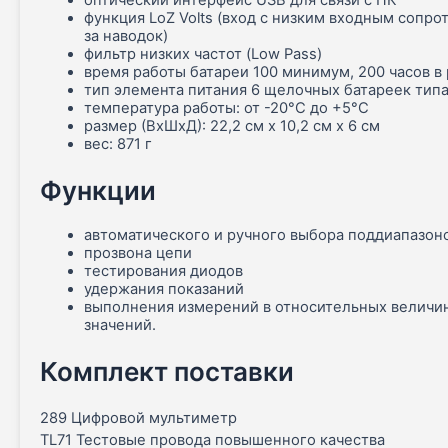
функция LoZ Volts (вход с низким входным сопр
за наводок)
фильтр низких частот (Low Pass)
время работы батареи 100 минимум, 200 часов 
тип элемента питания 6 щелочных батареек типа
температура работы: от -20°C до +5°C
размер (ВxШxД): 22,2 см x 10,2 см x 6 см
вес: 871 г
Функции
автоматического и ручного выбора поддиапазон
прозвона цепи
тестирования диодов
удержания показаний
выполнения измерений в относительных величи
значений.
Комплект поставки
289 Цифровой мультиметр
TL71 Тестовые провода повышенного качества