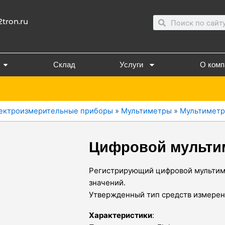
Search
Search
tron.ru
Склад
Услуги
О комп
ектроизмерительные приборы
»
Мультиметры
»
Мультиметр
Цифровой мульти
Регистрирующий цифровой мультим
значений.
Утвержденный тип средств измерен
Характеристики
: