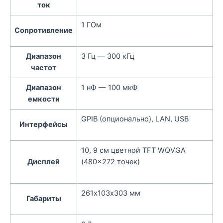
ток
1 ГОм
Сопротивление
Диапазон
3 Гц — 300 кГц
частот
Диапазон
1 нФ — 100 мкФ
емкости
GPIB (опционально), LAN, USB
Интерфейсы
10, 9 см цветной TFT WQVGA
Дисплей
(480×272 точек)
261х103х303 мм
Габариты