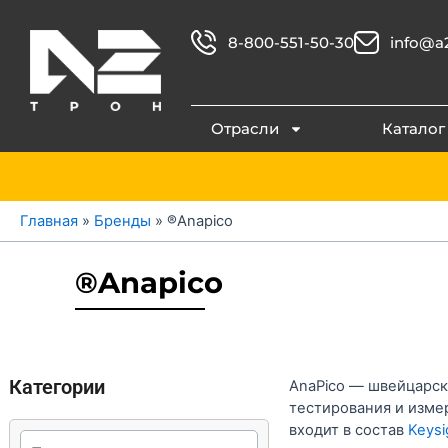
Перейти
к
8-800-551-50-30
info@a2
содержимому
Отрасли
Каталог
Главная
»
Бренды
»
®Anapico
®Anapico
Категории
AnaPico — швейцарск
тестирования и измер
входит в состав
Keysi