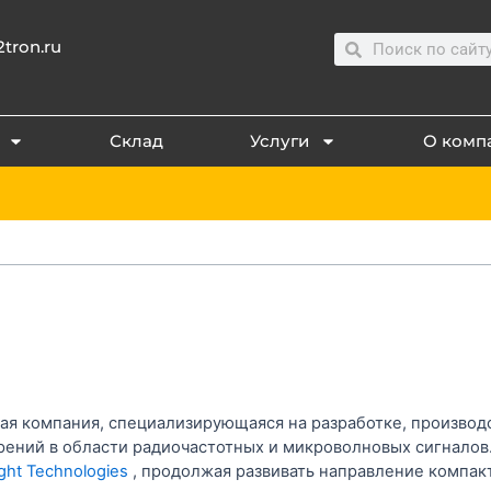
Search
Search
tron.ru
Склад
Услуги
О комп
ая компания, специализирующаяся на разработке, производ
ений в области радиочастотных и микроволновых сигналов. 
ght Technologies
, продолжая развивать направление компа