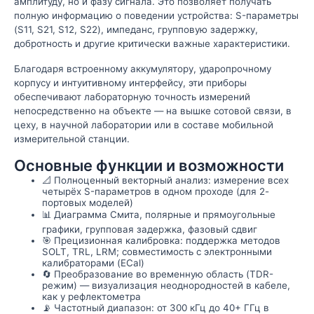
амплитуду, но и фазу сигнала. Это позволяет получать
полную информацию о поведении устройства: S-параметры
(S11, S21, S12, S22), импеданс, групповую задержку,
добротность и другие критически важные характеристики.
Благодаря встроенному аккумулятору, ударопрочному
корпусу и интуитивному интерфейсу, эти приборы
обеспечивают лабораторную точность измерений
непосредственно на объекте — на вышке сотовой связи, в
цеху, в научной лаборатории или в составе мобильной
измерительной станции.
Основные функции и возможности
📐 Полноценный векторный анализ: измерение всех
четырёх S-параметров в одном проходе (для 2-
портовых моделей)
📊 Диаграмма Смита, полярные и прямоугольные
графики, групповая задержка, фазовый сдвиг
🎯 Прецизионная калибровка: поддержка методов
SOLT, TRL, LRM; совместимость с электронными
калибраторами (ECal)
🔄 Преобразование во временную область (TDR-
режим) — визуализация неоднородностей в кабеле,
как у рефлектометра
📡 Частотный диапазон: от 300 кГц до 40+ ГГц в