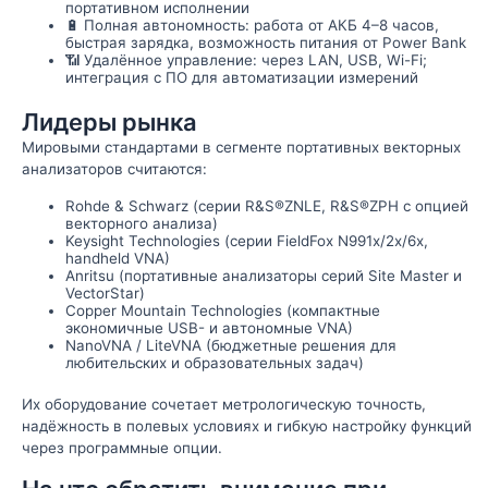
портативном исполнении
🔋 Полная автономность: работа от АКБ 4–8 часов,
быстрая зарядка, возможность питания от Power Bank
📶 Удалённое управление: через LAN, USB, Wi-Fi;
интеграция с ПО для автоматизации измерений
Лидеры рынка
Мировыми стандартами в сегменте портативных векторных
анализаторов считаются:
Rohde & Schwarz (серии R&S®ZNLE, R&S®ZPH с опцией
векторного анализа)
Keysight Technologies (серии FieldFox N991x/2x/6x,
handheld VNA)
Anritsu (портативные анализаторы серий Site Master и
VectorStar)
Copper Mountain Technologies (компактные
экономичные USB- и автономные VNA)
NanoVNA / LiteVNA (бюджетные решения для
любительских и образовательных задач)
Их оборудование сочетает метрологическую точность,
надёжность в полевых условиях и гибкую настройку функций
через программные опции.