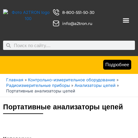
Перейти
к
8-800-551-50-30
содержимому
info@a2tron.ru
О компан
Search
Search
Подробнее
Главная
»
Контрольно-измерительное оборудование
»
Радиоизмерительные приборы
»
Анализаторы цепей
»
Портативные анализаторы цепей
Портативные анализаторы цепей